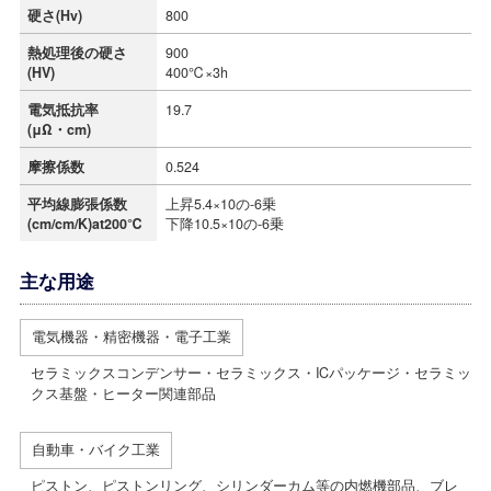
硬さ(Hv)
800
熱処理後の硬さ
900
(HV)
400℃×3h
電気抵抗率
19.7
(μΩ・cm)
摩擦係数
0.524
平均線膨張係数
上昇5.4×10の-6乗
(cm/cm/K)at200℃
下降10.5×10の-6乗
主な用途
電気機器・
精密機器・
電子工業
セラミックスコンデンサー・セラミックス・ICパッケージ・セラミッ
クス基盤・ヒーター関連部品
自動車・バイク工業
ピストン、ピストンリング、シリンダーカム等の内燃機部品、ブレ