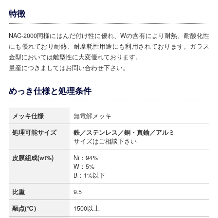
特徴
NAC-2000同様にはんだ付け性に優れ、Wの含有により耐熱、耐酸化性
にも優れており耐熱、耐摩耗性用途にも利用されております。ガラス
金型においては離型性に大変優れております。
量産につきましてはお問い合わせ下さい。
めっき仕様と処理条件
メッキ仕様
無電解メッキ
処理可能サイズ
鉄／ステンレス／銅・真鍮／アルミ
サイズはご相談下さい
皮膜組成(wt%)
Ni：94%
W：5%
B：1%以下
比重
9.5
融点(℃)
1500以上