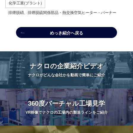
化学工業(プラント)
排煙脱硝、排煙脱硫関係部品・熱交換空気ヒーター・バーナー
めっき紹介へ戻る
ナクロの
企業紹介ビデオ
ナクロがどんな会社かを
動画で簡単にご紹介
360度
バーチャル工場見学
VR映像でナクロの工場内の
製造ラインをご紹介