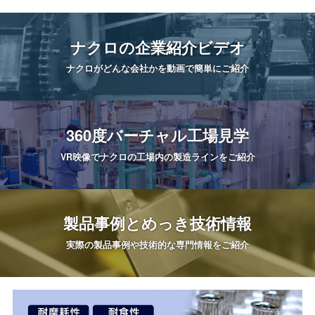
ナクロの
企業紹介ビデオ
ナクロがどんな会社かを
動画で簡単にご紹介
360度
バーチャル工場見学
VR映像でナクロの工場内の
製造ラインをご紹介
製品事例と
めっき技術情報
実際の製品事例や
技術的な専門情報をご紹介