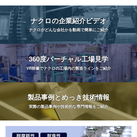
ナクロの
企業紹介ビデオ
ナクロがどんな会社かを
動画で簡単にご紹介
360度
バーチャル工場見学
VR映像でナクロの工場内の
製造ラインをご紹介
製品事例と
めっき技術情報
実際の製品事例や
技術的な専門情報をご紹介