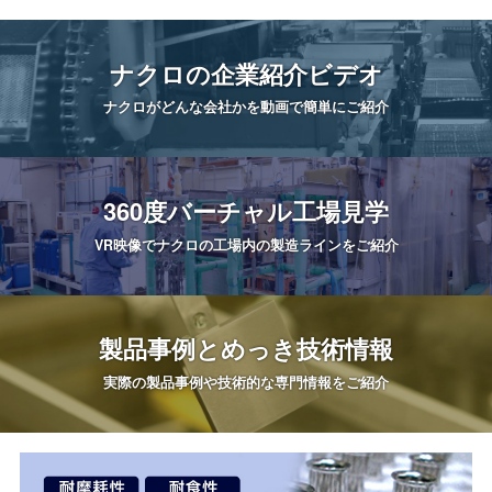
ナクロの
企業紹介ビデオ
ナクロがどんな会社かを
動画で簡単にご紹介
360度
バーチャル工場見学
VR映像でナクロの工場内の
製造ラインをご紹介
製品事例と
めっき技術情報
実際の製品事例や
技術的な専門情報をご紹介