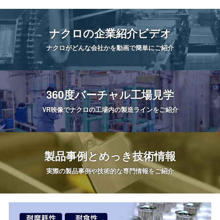
ナクロの
企業紹介ビデオ
ナクロがどんな会社かを
動画で簡単にご紹介
360度
バーチャル工場見学
VR映像でナクロの工場内の
製造ラインをご紹介
製品事例と
めっき技術情報
実際の製品事例や
技術的な専門情報をご紹介