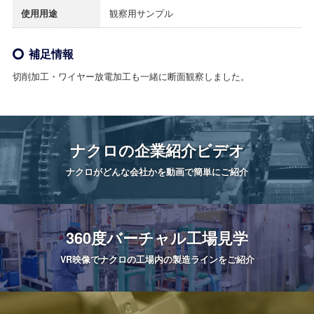
使用用途
観察用サンプル
補足情報
切削加工・ワイヤー放電加工も一緒に断面観察しました。
ナクロの
企業紹介ビデオ
ナクロがどんな会社かを
動画で簡単にご紹介
360度
バーチャル工場見学
VR映像でナクロの工場内の
製造ラインをご紹介