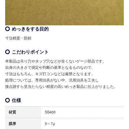
めっきをする目的
寸法精度・防錆
こだわりポイント
本製品は吊り穴やタップ穴などが全くないゲージ部品です。
自身の大きさで測定や判断の基準となるものなので、
寸法はもちろん、キズ打コンなどは厳禁となります。
処理については、専用治具がない中、汎用治具を工夫し
接点跡すら見当たらない精度の高いめっき製品に仕上がりました。
仕様
材質
SS400
膜厚
5～7μ