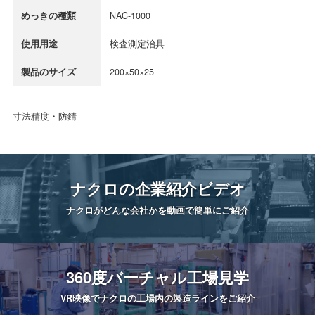
めっきの種類
NAC-1000
使用用途
検査測定治具
製品のサイズ
200×50×25
寸法精度・防錆
ナクロの
企業紹介ビデオ
ナクロがどんな会社かを
動画で簡単にご紹介
360度
バーチャル工場見学
VR映像でナクロの工場内の
製造ラインをご紹介